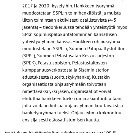
2017 ja 2020 -kyselyihin. Hankkeen työryhmä
muodostetaan SSPL:n toimihenkilöistä ja muista
liiton toimintaan aktiivisesti osallistuvista (4-5
jäsentä) – tiedonkeruussa tehdään yhteistyötä myös
SM:n sopimuspalokuntatoiminnan kansallisen
yhteistyöryhmän kanssa. Hankkeen ohjausryhmä
muodostetaan SSPL:n, Suomen Palopäällystöliiton
(SPPL), Suomen Pelastusalan Keskusjärjestön
(SPEK), Pelastusopiston, Pelastuslaitosten
kumppanuusverkostosta ja Sisäministeriön
edustuksesta (suorituskykyhanke). Kustakin
organisaatiosta ohjausryhmään toivotaan
nimettäväksi yksi jäsen, organisaatiot voivat
ehdottaa hankkeen tueksi omia asiantuntijoitaan,
joita voidaan kutsua ohjausryhmän kuultavaksi ja
hanketyöryhmän tueksi. Ohjausryhmä kokoontuu
ensisijaisesti etäosallistumisen kautta.
Avustuksen käyttötarkoitus, erityisen painava syy 100 %