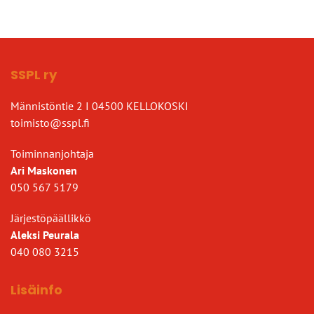
SSPL ry
Männistöntie 2 I 04500 KELLOKOSKI
toimisto@sspl.fi
Toiminnanjohtaja
Ari Maskonen
050 567 5179
Järjestöpäällikkö
Aleksi Peurala
040 080 3215
Lisäinfo