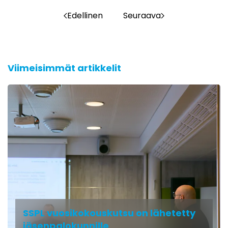
Edellinen
Seuraava
Viimeisimmät artikkelit
SSPL vuosikokouskutsu on lähetetty
jäsenpalokunnille