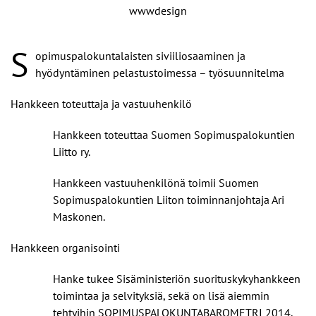
wwwdesign
S
opimuspalokuntalaisten siviiliosaaminen ja
hyödyntäminen pelastustoimessa – työsuunnitelma
Hankkeen toteuttaja ja vastuuhenkilö
Hankkeen toteuttaa Suomen Sopimuspalokuntien
Liitto ry.
Hankkeen vastuuhenkilönä toimii Suomen
Sopimuspalokuntien Liiton toiminnanjohtaja Ari
Maskonen.
Hankkeen organisointi
Hanke tukee Sisäministeriön suorituskykyhankkeen
toimintaa ja selvityksiä, sekä on lisä aiemmin
tehtyihin SOPIMUSPALOKUNTABAROMETRI 2014,