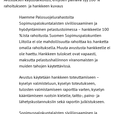
rahoitukseen ja hankkeen kuvaus
Haemme Palosuojelurahastolta
Sopimuspalokuntalaisten siviiliosaaminen ja
hyödyntäminen pelastustoimessa – hankkeelle 100
%:ista rahoitusta. Suomen Sopimuspalokuntien
Liitolla ei ole mahdollisuutta rahoittaa ko. hanketta
omalla rahoituksella. Muuta avustusta hankkeelle ei
ole haettu. Hankkeen tulokset ovat vapaasti,
maksutta pelastushallinnon viranomaisten ja
muiden tahojen käytettävissä.
Avustus käytetään hankkeen toteuttamiseen –
kyselyn valmisteluun, kyselyn toteutukseen,
tulosten valmistamiseen raporttia varten, kyselyn
kääntämiseen ruotsin kielelle, taitto-, paino- ja
lähetyskustannuksiin sekä raportin julkistukseen.
Sopimuspalokuntalaisten siviiliosaaminen ja