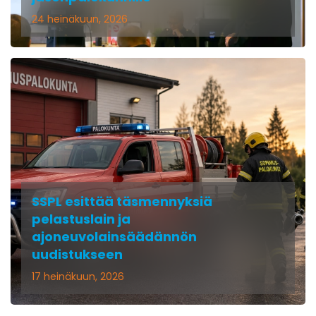
24 heinäkuun, 2026
SSPL esittää täsmennyksiä
pelastuslain ja
ajoneuvolainsäädännön
uudistukseen
17 heinäkuun, 2026