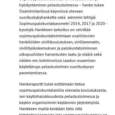
hyödyntäminen pelastustoimessa – hanke tukee
Sisäministeriössä käynnissä olevaan
suorituskykyhanketta sekä aiemmin tehtyjä
Sopimuspalokuntabarometri 2014, 2017 ja 2020 -
kyselytä. Hankkeen tarkoitus on selvittää
sopimuspalokuntatoimintaan osallistuvien
henkilöiden siviilikoulutuksen, siviiliammatin,
siviilityökokemuksen ja palokuntatoiminnan
ulkopuolisten harrastusten laatu ja määrä sekä
näiden em. toiminnoissa saadun osaamisen
käytettävyys pelastustoimen suorituskyvyn
parantamisessa.
Hankeraportti tulee esittämään tietoa
sopimuspalokuntalaisilla olevasta koulutuksesta,
sen käyttöhalukkuudesta pelastustoimessa ja
käytön organisoinnin käytännön järjestelyistä.
Hankkeen myötä kerätään tieto siitä
tietotaitopääomasta jota sopimuspalokunnissa on