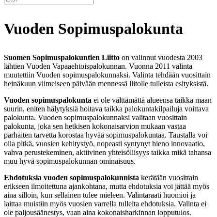
Vuoden Sopimuspalokunta
Suomen Sopimuspalokuntien Liitto
on valinnut vuodesta 2003
lähtien Vuoden Vapaaehtoispalokunnan. Vuonna 2011 valinta
muutettiin Vuoden sopimuspalokunnaksi. Valinta tehdään vuosittain
heinäkuun viimeiseen päivään mennessä liitolle tulleista esityksistä.
Vuoden sopimuspalokunta
ei ole välttämättä alueensa taikka maan
suurin, eniten hälytyksiä hoitava taikka palokuntakilpailuja voittava
palokunta. Vuoden sopimuspalokunnaksi valitaan vuosittain
palokunta, joka sen hetkisen kokonaisarvion mukaan vastaa
parhaiten tarvetta korostaa hyvää sopimuspalokuntaa. Taustalla voi
olla pitkä, vuosien kehitystyö, nopeasti syntynyt hieno innovaatio,
vahva perustekeminen, aktiivinen yhteisöllisyys taikka mikä tahansa
muu hyvä sopimuspalokunnan ominaisuus.
Ehdotuksia vuoden sopimuspalokunnista
kerätään vuosittain
erikseen ilmoitettuna ajankohtana, mutta ehdotuksia voi jättää myös
aina silloin, kun sellainen tulee mieleen. Valintaraati huomioi ja
laittaa muistiin myös vuosien varrella tulleita ehdotuksia. Valinta ei
ole paljousäänestys, vaan aina kokonaisharkinnan lopputulos.