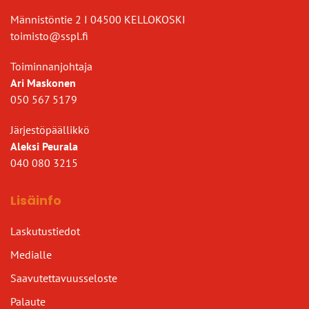
Männistöntie 2 I 04500 KELLOKOSKI
toimisto@sspl.fi
Toiminnanjohtaja
Ari Maskonen
050 567 5179
Järjestöpäällikkö
Aleksi Peurala
040 080 3215
Lisäinfo
Laskutustiedot
Medialle
Saavutettavuusseloste
Palaute