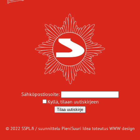
Sähköpostiosoite:
Kyllä, tilaan uutiskirjeen
© 2022 SSPL.fi / suunnittelu
PieniSuuri Idea
toteutus
WWW design