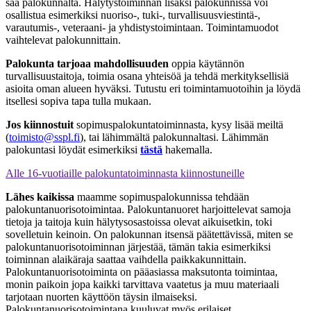
saa palokunnalta. Hälytystoiminnan lisäksi palokunnissa voi
osallistua esimerkiksi nuoriso-, tuki-, turvallisuusviestintä-,
varautumis-, veteraani- ja yhdistystoimintaan. Toimintamuodot
vaihtelevat palokunnittain.
Palokunta tarjoaa mahdollisuuden
oppia käytännön
turvallisuustaitoja, toimia osana yhteisöä ja tehdä merkityksellisiä
asioita oman alueen hyväksi. Tutustu eri toimintamuotoihin ja löydä
itsellesi sopiva tapa tulla mukaan.
Jos kiinnostuit
sopimuspalokuntatoiminnasta, kysy lisää meiltä
(
toimisto@sspl.fi
), tai lähimmältä palokunnaltasi. Lähimmän
palokuntasi löydät esimerkiksi
tästä
hakemalla.
Alle 16-vuotiaille palokuntatoiminnasta kiinnostuneille
Lähes kaikissa
maamme sopimuspalokunnissa tehdään
palokuntanuorisotoimintaa. Palokuntanuoret harjoittelevat samoja
tietoja ja taitoja kuin hälytysosastoissa olevat aikuisetkin, toki
sovelletuin keinoin. On palokunnan itsensä päätettävissä, miten se
palokuntanuorisotoiminnan järjestää, tämän takia esimerkiksi
toiminnan alaikäraja saattaa vaihdella paikkakunnittain.
Palokuntanuorisotoiminta on pääasiassa maksutonta toimintaa,
monin paikoin jopa kaikki tarvittava vaatetus ja muu materiaali
tarjotaan nuorten käyttöön täysin ilmaiseksi.
Palokuntanuorisotoimintana kuuluvat myös erilaiset