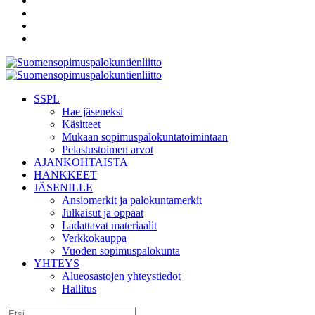
SSPL
Hae jäseneksi
Käsitteet
Mukaan sopimuspalokuntatoimintaan
Pelastustoimen arvot
AJANKOHTAISTA
HANKKEET
JÄSENILLE
Ansiomerkit ja palokuntamerkit
Julkaisut ja oppaat
Ladattavat materiaalit
Verkkokauppa
Vuoden sopimuspalokunta
YHTEYS
Alueosastojen yhteystiedot
Hallitus