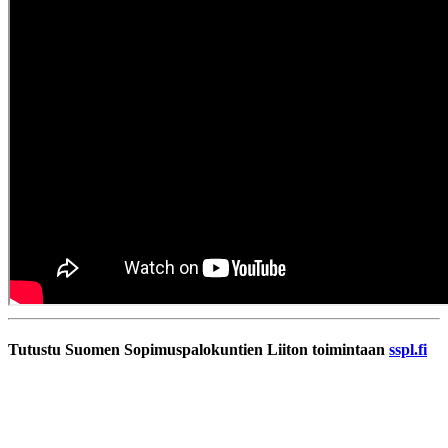
Tutustu Suomen Sopimuspalokuntien Liiton toimintaan
sspl.fi
SSPL ry
Männistöntie 2 I 04500 KELLOKOSKI