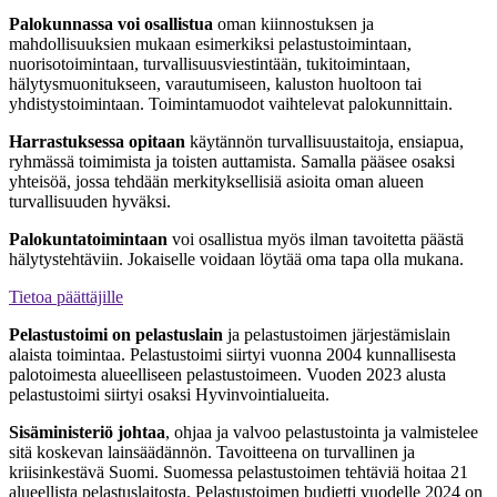
Palokunnassa voi osallistua
oman kiinnostuksen ja
mahdollisuuksien mukaan esimerkiksi pelastustoimintaan,
nuorisotoimintaan, turvallisuusviestintään, tukitoimintaan,
hälytysmuonitukseen, varautumiseen, kaluston huoltoon tai
yhdistystoimintaan. Toimintamuodot vaihtelevat palokunnittain.
Harrastuksessa opitaan
käytännön turvallisuustaitoja, ensiapua,
ryhmässä toimimista ja toisten auttamista. Samalla pääsee osaksi
yhteisöä, jossa tehdään merkityksellisiä asioita oman alueen
turvallisuuden hyväksi.
Palokuntatoimintaan
voi osallistua myös ilman tavoitetta päästä
hälytystehtäviin. Jokaiselle voidaan löytää oma tapa olla mukana.
Tietoa päättäjille
Pelastustoimi on pelastuslain
ja pelastustoimen järjestämislain
alaista toimintaa. Pelastustoimi siirtyi vuonna 2004 kunnallisesta
palotoimesta alueelliseen pelastustoimeen. Vuoden 2023 alusta
pelastustoimi siirtyi osaksi Hyvinvointialueita.
Sisäministeriö johtaa
, ohjaa ja valvoo pelastustointa ja valmistelee
sitä koskevan lainsäädännön. Tavoitteena on turvallinen ja
kriisinkestävä Suomi. Suomessa pelastustoimen tehtäviä hoitaa 21
alueellista pelastuslaitosta. Pelastustoimen budjetti vuodelle 2024 on