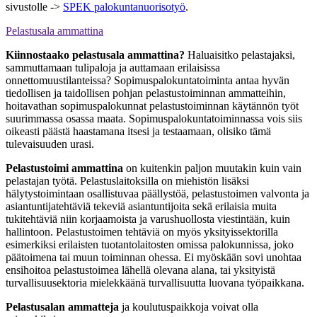
sivustolle ->
SPEK palokuntanuorisotyö
.
Pelastusala ammattina
Kiinnostaako pelastusala ammattina?
Haluaisitko pelastajaksi,
sammuttamaan tulipaloja ja auttamaan erilaisissa
onnettomuustilanteissa? Sopimuspalokuntatoiminta antaa hyvän
tiedollisen ja taidollisen pohjan pelastustoiminnan ammatteihin,
hoitavathan sopimuspalokunnat pelastustoiminnan käytännön työt
suurimmassa osassa maata. Sopimuspalokuntatoiminnassa vois siis
oikeasti päästä haastamana itsesi ja testaamaan, olisiko tämä
tulevaisuuden urasi.
Pelastustoimi ammattina
on kuitenkin paljon muutakin kuin vain
pelastajan työtä. Pelastuslaitoksilla on miehistön lisäksi
hälytystoimintaan osallistuvaa päällystöä, pelastustoimen valvonta ja
asiantuntijatehtäviä tekeviä asiantuntijoita sekä erilaisia muita
tukitehtäviä niin korjaamoista ja varushuollosta viestintään, kuin
hallintoon. Pelastustoimen tehtäviä on myös yksityissektorilla
esimerkiksi erilaisten tuotantolaitosten omissa palokunnissa, joko
päätoimena tai muun toiminnan ohessa. Ei myöskään sovi unohtaa
ensihoitoa pelastustoimea lähellä olevana alana, tai yksityistä
turvallisuusektoria mielekkäänä turvallisuutta luovana työpaikkana.
Pelastusalan ammatteja
ja koulutuspaikkoja voivat olla