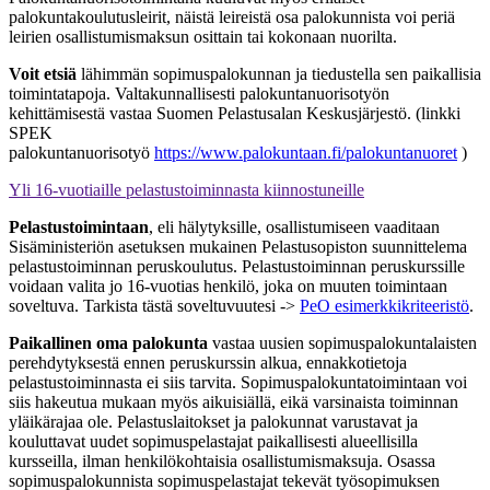
palokuntakoulutusleirit, näistä leireistä osa palokunnista voi periä
leirien osallistumismaksun osittain tai kokonaan nuorilta.
Voit etsiä
lähimmän sopimuspalokunnan ja tiedustella sen paikallisia
toimintatapoja. Valtakunnallisesti palokuntanuorisotyön
kehittämisestä vastaa Suomen Pelastusalan Keskusjärjestö. (linkki
SPEK
palokuntanuorisotyö
https://www.palokuntaan.fi/palokuntanuoret
)
Yli 16-vuotiaille pelastustoiminnasta kiinnostuneille
Pelastustoimintaan
, eli hälytyksille, osallistumiseen vaaditaan
Sisäministeriön asetuksen mukainen Pelastusopiston suunnittelema
pelastustoiminnan peruskoulutus. Pelastustoiminnan peruskurssille
voidaan valita jo 16-vuotias henkilö, joka on muuten toimintaan
soveltuva. Tarkista tästä soveltuvuutesi ->
PeO esimerkkikriteeristö
.
Paikallinen oma palokunta
vastaa uusien sopimuspalokuntalaisten
perehdytyksestä ennen peruskurssin alkua, ennakkotietoja
pelastustoiminnasta ei siis tarvita. Sopimuspalokuntatoimintaan voi
siis hakeutua mukaan myös aikuisiällä, eikä varsinaista toiminnan
yläikärajaa ole. Pelastuslaitokset ja palokunnat varustavat ja
kouluttavat uudet sopimuspelastajat paikallisesti alueellisilla
kursseilla, ilman henkilökohtaisia osallistumismaksuja. Osassa
sopimuspalokunnista sopimuspelastajat tekevät työsopimuksen