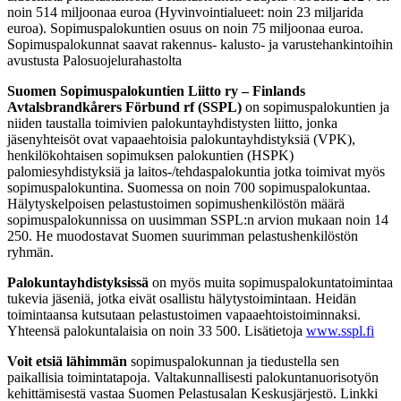
noin 514 miljoonaa euroa (Hyvinvointialueet: noin 23 miljarida
euroa). Sopimuspalokuntien osuus on noin 75 miljoonaa euroa.
Sopimuspalokunnat saavat rakennus- kalusto- ja varustehankintoihin
avustusta Palosuojelurahastolta
Suomen Sopimuspalokuntien Liitto ry – Finlands
Avtalsbrandkårers Förbund rf (SSPL)
on sopimuspalokuntien ja
niiden taustalla toimivien palokuntayhdistysten liitto, jonka
jäsenyhteisöt ovat vapaaehtoisia palokuntayhdistyksiä (VPK),
henkilökohtaisen sopimuksen palokuntien (HSPK)
palomiesyhdistyksiä ja laitos-/tehdaspalokuntia jotka toimivat myös
sopimuspalokuntina. Suomessa on noin 700 sopimuspalokuntaa.
Hälytyskelpoisen pelastustoimen sopimushenkilöstön määrä
sopimuspalokunnissa on uusimman SSPL:n arvion mukaan noin 14
250. He muodostavat Suomen suurimman pelastushenkilöstön
ryhmän.
Palokuntayhdistyksissä
on myös muita sopimuspalokuntatoimintaa
tukevia jäseniä, jotka eivät osallistu hälytystoimintaan. Heidän
toimintaansa kutsutaan pelastustoimen vapaaehtoistoiminnaksi.
Yhteensä palokuntalaisia on noin 33 500. Lisätietoja
www.sspl.fi
Voit etsiä lähimmän
sopimuspalokunnan ja tiedustella sen
paikallisia toimintatapoja. Valtakunnallisesti palokuntanuorisotyön
kehittämisestä vastaa Suomen Pelastusalan Keskusjärjestö. Linkki