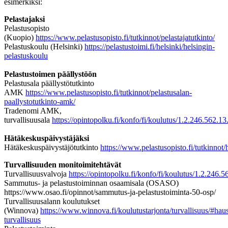
esimerkiksi:
Pelastajaksi
Pelastusopisto
(Kuopio)
https://www.pelastusopisto.fi/tutkinnot/pelastajatutkinto/
Pelastuskoulu (Helsinki)
https://pelastustoimi.fi/helsinki/helsingin-
pelastuskoulu
Pelastustoimen päällystöön
Pelastusala päällystötutkinto
AMK
https://www.pelastusopisto.fi/tutkinnot/pelastusalan-
paallystotutkinto-amk/
Tradenomi AMK,
turvallisuusala
https://opintopolku.fi/konfo/fi/koulutus/1.2.246.56
Hätäkeskuspäivystäjäksi
Hätäkeskuspäivystäjötutkinto
https://www.pelastusopisto.fi/tutkinnot/
Turvallisuuden monitoimitehtävät
Turvallisuusvalvoja
https://opintopolku.fi/konfo/fi/koulutus/1.2.2
Sammutus- ja pelastustoiminnan osaamisala (OSASO)
https://www.osao.fi/opinnot/sammutus-ja-pelastustoiminta-50-osp/
Turvallisuusalann koulutukset
(Winnova)
https://www.winnova.fi/koulutustarjonta/turvallisuus/#hau
turvallisuus