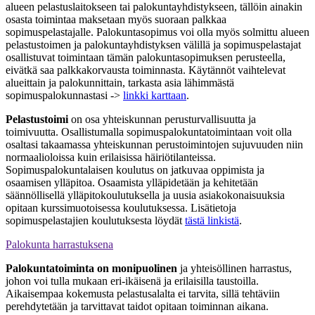
alueen pelastuslaitokseen tai palokuntayhdistykseen, tällöin ainakin
osasta toimintaa maksetaan myös suoraan palkkaa
sopimuspelastajalle. Palokuntasopimus voi olla myös solmittu alueen
pelastustoimen ja palokuntayhdistyksen välillä ja sopimuspelastajat
osallistuvat toimintaan tämän palokuntasopimuksen perusteella,
eivätkä saa palkkakorvausta toiminnasta. Käytännöt vaihtelevat
alueittain ja palokunnittain, tarkasta asia lähimmästä
sopimuspalokunnastasi ->
linkki karttaan
.
Pelastustoimi
on osa yhteiskunnan perusturvallisuutta ja
toimivuutta. Osallistumalla sopimuspalokuntatoimintaan voit olla
osaltasi takaamassa yhteiskunnan perustoimintojen sujuvuuden niin
normaalioloissa kuin erilaisissa häiriötilanteissa.
Sopimuspalokuntalaisen koulutus on jatkuvaa oppimista ja
osaamisen ylläpitoa. Osaamista ylläpidetään ja kehitetään
säännöllisellä ylläpitokoulutuksella ja uusia asiakokonaisuuksia
opitaan kurssimuotoisessa koulutuksessa. Lisätietoja
sopimuspelastajien koulutuksesta löydät
tästä linkistä
.
Palokunta harrastuksena
Palokuntatoiminta on monipuolinen
ja yhteisöllinen harrastus,
johon voi tulla mukaan eri-ikäisenä ja erilaisilla taustoilla.
Aikaisempaa kokemusta pelastusalalta ei tarvita, sillä tehtäviin
perehdytetään ja tarvittavat taidot opitaan toiminnan aikana.