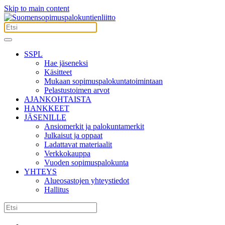
Skip to main content
SSPL
Hae jäseneksi
Käsitteet
Mukaan sopimuspalokuntatoimintaan
Pelastustoimen arvot
AJANKOHTAISTA
HANKKEET
JÄSENILLE
Ansiomerkit ja palokuntamerkit
Julkaisut ja oppaat
Ladattavat materiaalit
Verkkokauppa
Vuoden sopimuspalokunta
YHTEYS
Alueosastojen yhteystiedot
Hallitus