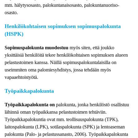
mm. hälytysosasto, palokuntanaisosasto, palokuntanuoriso-
osasto.
Henkilökohtaisen sopimuksen sopimuspalokunta
(HSPK)
Sopimuspalokunta muodostuu
myös siten, että joukko
yksittäisiä henkilöitä tekee henkilökohtaisen sopimuksen alueen
pelastustoimen kanssa. Näillä sopimuspalokuntalaisilla on
useimmiten oma palomiesyhdistys, jossa tehdään myös
vapaaehtoistyötä.
Työpaikkapalokunta
Työpaikkapalokunta on
palokunta, jonka henkilöstö osallistuu
lähinnä oman työpaikkansa pelastustoimen tehtäviin.
Työpaikkapalokuntia ovat mm. teollisuuspalokunta (TPK),
laitospalokunta (LPK), sotilaspalokunta (SPK) ja lentoaseman
palokunta (Palo- ja pelastussanasto, 2006). Työpaikkapalokunta