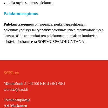
voi olla myös sopimuspalokunta.
Palokuntasopimus
Palokuntasopimus
on sopimus, jonka vapaaehtoinen
palokuntayhdistys tai työpaikkapalokunta tekee hyvinvointialueen
kanssa säädösten mukaisten palokunnan toimialaan kuuluvien
tehtävien hoitamisesta SOPIMUSPALOKUNTANA.
SSPL ry
Männistöntie 2 I 04500 KELLOKOSKI
toimisto@sspl.fi
Toiminnanjohtaja
Ari Maskonen