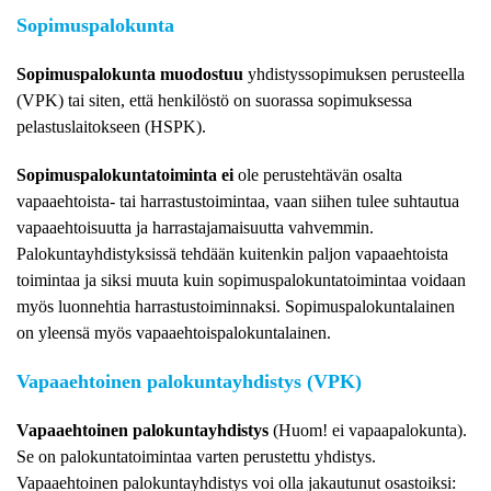
Sopimuspalokunta
Sopimuspalokunta muodostuu
yhdistyssopimuksen perusteella
(VPK) tai siten, että henkilöstö on suorassa sopimuksessa
pelastuslaitokseen (HSPK).
Sopimuspalokuntatoiminta ei
ole perustehtävän osalta
vapaaehtoista- tai harrastustoimintaa, vaan siihen tulee suhtautua
vapaaehtoisuutta ja harrastajamaisuutta vahvemmin.
Palokuntayhdistyksissä tehdään kuitenkin paljon vapaaehtoista
toimintaa ja siksi muuta kuin sopimuspalokuntatoimintaa voidaan
myös luonnehtia harrastustoiminnaksi. Sopimuspalokuntalainen
on yleensä myös vapaaehtoispalokuntalainen.
Vapaaehtoinen palokuntayhdistys (VPK)
Vapaaehtoinen palokuntayhdistys
(Huom! ei vapaapalokunta).
Se on palokuntatoimintaa varten perustettu yhdistys.
Vapaaehtoinen palokuntayhdistys voi olla jakautunut osastoiksi: