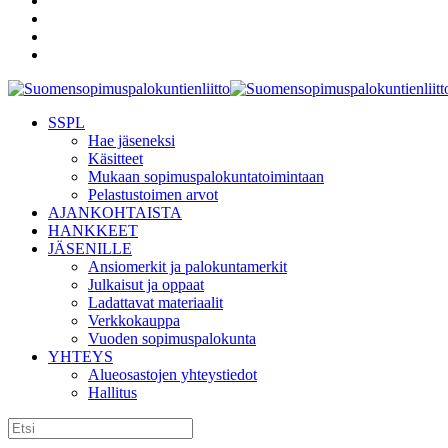
SSPL
Hae jäseneksi
Käsitteet
Mukaan sopimuspalokuntatoimintaan
Pelastustoimen arvot
AJANKOHTAISTA
HANKKEET
JÄSENILLE
Ansiomerkit ja palokuntamerkit
Julkaisut ja oppaat
Ladattavat materiaalit
Verkkokauppa
Vuoden sopimuspalokunta
YHTEYS
Alueosastojen yhteystiedot
Hallitus