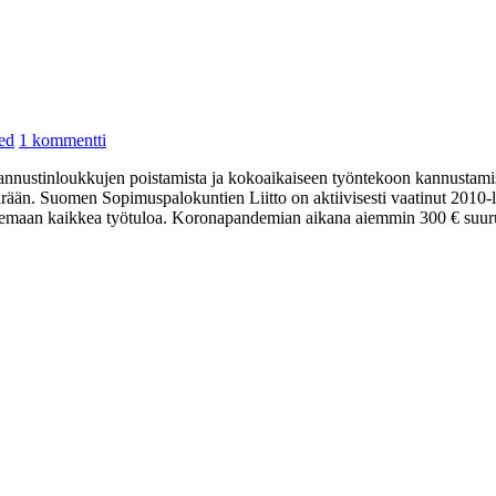
artikkeliin
ed
1 kommentti
Työttömyysturvan
 kannustinloukkujen poistamista ja kokoaikaiseen työntekoon kannustamist
suojaosa
rään. Suomen Sopimuspalokuntien Liitto on aktiivisesti vaatinut 2010-l
emaan kaikkea työtuloa. Koronapandemian aikana aiemmin 300 € suuruine