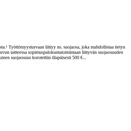
a.¹ Työttömyysturvaan liittyy ns. suojaosa, joka mahdollistaa tietyn
uvun taitteessa sopimuspalokuntatoimintaan liittyvän suojaosuuden
n suojaosuus korotettiin tilapäisesti 500 €...