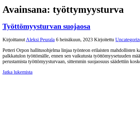
Avainsana:
työttymyysturva
Työttömyysturvan suojaosa
Kirjoittanut
Aleksi Peurala
6 heinäkuun, 2023
Kirjoitettu
Uncategoriz
Petteri Orpon hallitusohjelma linjaa työnteon erilaisten mahdollisten
palkkatulon työttömälle, ennen sen vaikutusta työttömyysetuuden mää
perustamista työttömyysturvaan, sittemmin suojaosuus säädettiin kosk
Jatka lukemista
SSPL ry
Männistöntie 2 I 04500 KELLOKOSKI
toimisto@sspl.fi
Toiminnanjohtaja
Ari Maskonen
050 567 5179
Järjestöpäällikkö