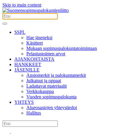
Skip to main content
SSPL
Hae jäseneksi
Käsitteet
Mukaan sopimuspalokuntatoimintaan
Pelastustoimen arvot
AJANKOHTAISTA
HANKKEET
JÄSENILLE
Ansiomerkit ja palokuntamerkit
Julkaisut ja oppaat
Ladattavat materiaalit
Verkkokauppa
Vuoden sopimuspalokunta
YHTEYS
Alueosastojen yhteystiedot
Hallitus