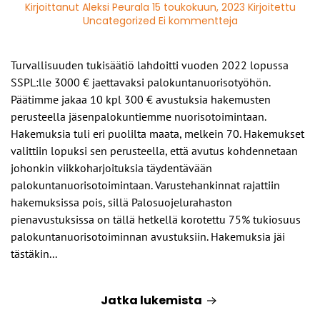
Kirjoittanut
Aleksi Peurala
15 toukokuun, 2023
Kirjoitettu
artikkeliin
Uncategorized
Ei kommentteja
Turvallisuuden
tukisäätiöltä
3000€
Turvallisuuden tukisäätiö lahdoitti vuoden 2022 lopussa
avustus
SSPL:lle 3000 € jaettavaksi palokuntanuorisotyöhön.
palokuntanuoris
Päätimme jakaa 10 kpl 300 € avustuksia hakemusten
perusteella jäsenpalokuntiemme nuorisotoimintaan.
Hakemuksia tuli eri puolilta maata, melkein 70. Hakemukset
valittiin lopuksi sen perusteella, että avutus kohdennetaan
johonkin viikkoharjoituksia täydentävään
palokuntanuorisotoimintaan. Varustehankinnat rajattiin
hakemuksissa pois, sillä Palosuojelurahaston
pienavustuksissa on tällä hetkellä korotettu 75% tukiosuus
palokuntanuorisotoiminnan avustuksiin. Hakemuksia jäi
tästäkin...
Jatka lukemista