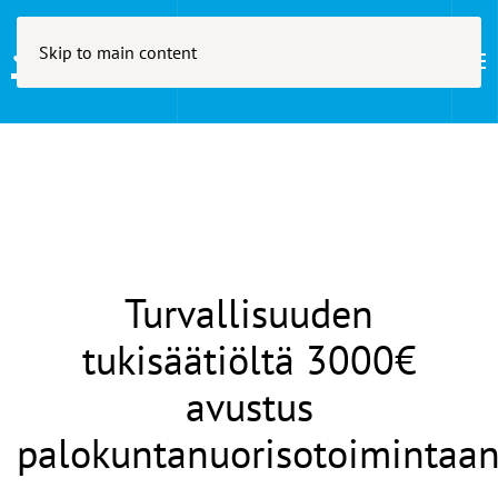
Skip to main content
Avainsana:
palokutamuoret
Turvallisuuden
tukisäätiöltä 3000€
avustus
palokuntanuorisotoimintaa