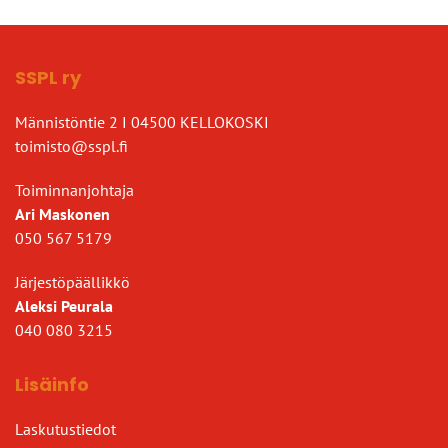
SSPL ry
Männistöntie 2 I 04500 KELLOKOSKI
toimisto@sspl.fi
Toiminnanjohtaja
Ari Maskonen
050 567 5179
Järjestöpäällikkö
Aleksi Peurala
040 080 3215
Lisäinfo
Laskutustiedot