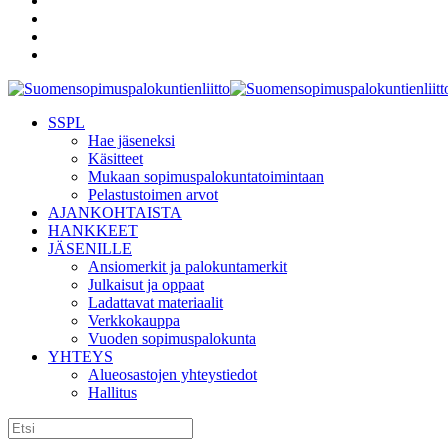
SSPL
Hae jäseneksi
Käsitteet
Mukaan sopimuspalokuntatoimintaan
Pelastustoimen arvot
AJANKOHTAISTA
HANKKEET
JÄSENILLE
Ansiomerkit ja palokuntamerkit
Julkaisut ja oppaat
Ladattavat materiaalit
Verkkokauppa
Vuoden sopimuspalokunta
YHTEYS
Alueosastojen yhteystiedot
Hallitus