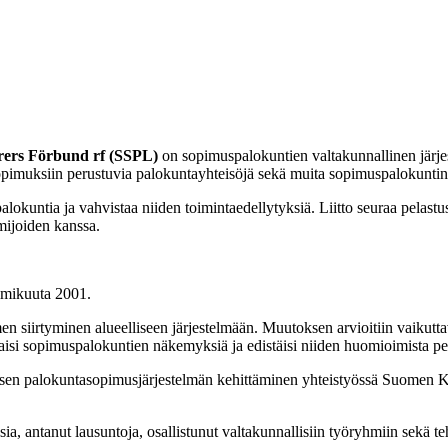
rers Förbund rf (SSPL)
on sopimuspalokuntien valtakunnallinen järje
opimuksiin perustuvia palokuntayhteisöjä sekä muita sopimuspalokuntina
lokuntia ja vahvistaa niiden toimintaedellytyksiä. Liitto seuraa pelastu
imijoiden kanssa.
lmikuuta 2001.
imen siirtyminen alueelliseen järjestelmään. Muutoksen arvioitiin vaikut
koaisi sopimuspalokuntien näkemyksiä ja edistäisi niiden huomioimista pe
isen palokuntasopimusjärjestelmän kehittäminen yhteistyössä Suomen Kun
ia, antanut lausuntoja, osallistunut valtakunnallisiin työryhmiin sekä te