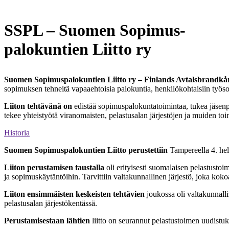
SSPL – Suomen Sopimus-
palokuntien Liitto ry
Suomen Sopimuspalokuntien Liitto ry – Finlands Avtalsbrandkå
sopimuksen tehneitä vapaaehtoisia palokuntia, henkilökohtaisiin työs
Liiton tehtävänä on
edistää sopimuspalokuntatoimintaa, tukea jäsenpa
tekee yhteistyötä viranomaisten, pelastusalan järjestöjen ja muiden to
Historia
Suomen Sopimuspalokuntien Liitto perustettiin
Tampereella 4. he
Liiton perustamisen taustalla
oli erityisesti suomalaisen pelastusto
ja sopimuskäytäntöihin. Tarvittiin valtakunnallinen järjestö, joka ko
Liiton ensimmäisten keskeisten tehtävien
joukossa oli valtakunnall
pelastusalan järjestökentässä.
Perustamisestaan lähtien
liitto on seurannut pelastustoimen uudistuks