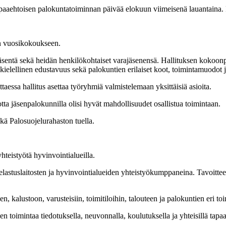
paaehtoisen palokuntatoiminnan päivää elokuun viimeisenä lauantaina. P
n vuosikokoukseen.
jäsentä sekä heidän henkilökohtaiset varajäsenensä. Hallituksen koko
ielellinen edustavuus sekä palokuntien erilaiset koot, toimintamuodot j
ttaessa hallitus asettaa työryhmiä valmistelemaan yksittäisiä asioita.
tta jäsenpalokunnilla olisi hyvät mahdollisuudet osallistua toimintaan.
kä Palosuojelurahaston tuella.
hteistyötä hyvinvointialueilla.
lastuslaitosten ja hyvinvointialueiden yhteistyökumppaneina. Tavoittee
 kalustoon, varusteisiin, toimitiloihin, talouteen ja palokuntien eri to
ojen toimintaa tiedotuksella, neuvonnalla, koulutuksella ja yhteisillä tapaa