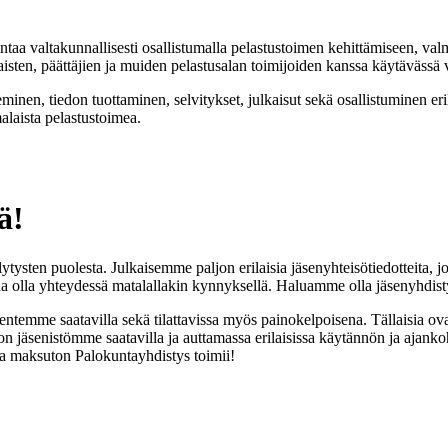
aa valtakunnallisesti osallistumalla pelastustoimen kehittämiseen, valm
isten, päättäjien ja muiden pelastusalan toimijoiden kanssa käytävässä
nen, tiedon tuottaminen, selvitykset, julkaisut sekä osallistuminen eri
laista pelastustoimea.
ä!
tysten puolesta. Julkaisemme paljon erilaisia jäsenyhteisötiedotteita, 
n saa olla yhteydessä matalallakin kynnyksellä. Haluamme olla jäsenyhdi
jäsentemme saatavilla sekä tilattavissa myös painokelpoisena. Tällaisia ov
 jäsenistömme saatavilla ja auttamassa erilaisissa käytännön ja ajanko
na maksuton Palokuntayhdistys toimii!