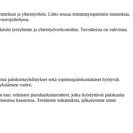
isteluun ja yhteistyöhön. Liitto seuraa toimintaympäristön muutoksia,
 vuoropuhelussa.
laisiin työryhmiin ja yhteistyöverkostoihin. Tavoitteena on vahvistaa
joista palokuntayhdistykset sekä sopimuspalokuntalaiset hyötyvät.
styksiämme varten.
at mm. erilaisten jäsenhankintaesitteet, jotka hyödyttävät palokuntia
htaisissa haasteissa. Teetämme tutkimuksia, julkaisemme niistä