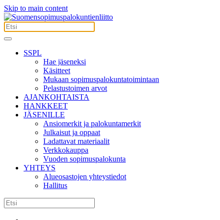
Skip to main content
SSPL
Hae jäseneksi
Käsitteet
Mukaan sopimuspalokuntatoimintaan
Pelastustoimen arvot
AJANKOHTAISTA
HANKKEET
JÄSENILLE
Ansiomerkit ja palokuntamerkit
Julkaisut ja oppaat
Ladattavat materiaalit
Verkkokauppa
Vuoden sopimuspalokunta
YHTEYS
Alueosastojen yhteystiedot
Hallitus