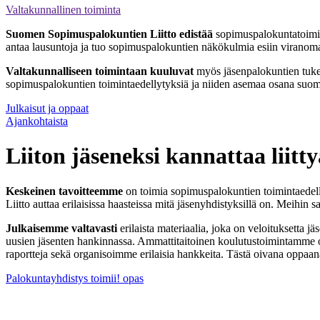
Valtakunnallinen toiminta
Suomen Sopimuspalokuntien Liitto edistää
sopimuspalokuntatoimint
antaa lausuntoja ja tuo sopimuspalokuntien näkökulmia esiin viranoma
Valtakunnalliseen toimintaan kuuluvat
myös jäsenpalokuntien tukemi
sopimuspalokuntien toimintaedellytyksiä ja niiden asemaa osana suoma
Julkaisut ja oppaat
Ajankohtaista
Liiton jäseneksi kannattaa liitty
Keskeinen tavoitteemme
on toimia sopimuspalokuntien toimintaedelly
Liitto auttaa erilaisissa haasteissa mitä jäsenyhdistyksillä on. Meihi
Julkaisemme valtavasti
erilaista materiaalia, joka on veloituksetta 
uusien jäsenten hankinnassa. Ammattitaitoinen koulutustoimintamme on
raportteja sekä organisoimme erilaisia hankkeita. Tästä oivana oppaa
Palokuntayhdistys toimii! opas
SSPL ry