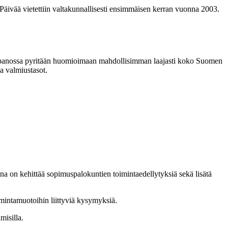
äivää vietettiin valtakunnallisesti ensimmäisen kerran vuonna 2003.
onpanossa pyritään huomioimaan mahdollisimman laajasti koko Suomen
a valmiustasot.
na on kehittää sopimuspalokuntien toimintaedellytyksiä sekä lisätä
imintamuotoihin liittyviä kysymyksiä.
misilla.