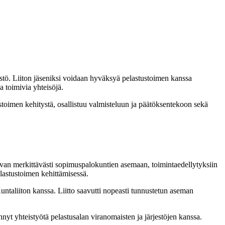
stö. Liiton jäseniksi voidaan hyväksyä pelastustoimen kanssa
 toimivia yhteisöjä.
stoimen kehitystä, osallistuu valmisteluun ja päätöksentekoon sekä
tavan merkittävästi sopimuspalokuntien asemaan, toimintaedellytyksiin
lastustoimen kehittämisessä.
taliiton kanssa. Liitto saavutti nopeasti tunnustetun aseman
hnyt yhteistyötä pelastusalan viranomaisten ja järjestöjen kanssa.