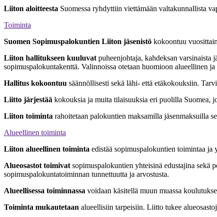
Liiton aloitteesta
Suomessa ryhdyttiin viettämään valtakunnallista va
Toiminta
Suomen Sopimuspalokuntien Liiton jäsenistö
kokoontuu vuosittai
Liiton hallitukseen
kuuluvat
puheenjohtaja, kahdeksan varsinaista 
sopimuspalokuntakenttä. Valinnoissa otetaan huomioon alueellinen ja k
Hallitus kokoontuu
säännöllisesti sekä lähi- että etäkokouksiin. Tarvi
Liitto järjestää
kokouksia ja muita tilaisuuksia eri puolilla Suomea, jo
Liiton toiminta
rahoitetaan palokuntien maksamilla jäsenmaksuilla se
Alueellinen toiminta
Liiton alueellinen toiminta
edistää sopimuspalokuntien toimintaa ja y
Alueosastot toimivat
sopimuspalokuntien yhteisinä edustajina sekä pe
sopimuspalokuntatoiminnan tunnettuutta ja arvostusta.
Alueellisessa toiminnassa
voidaan käsitellä muun muassa koulutukseen,
Toiminta mukautetaan
alueellisiin tarpeisiin. Liitto tukee alueosast