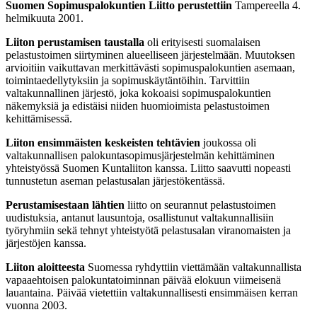
Suomen Sopimuspalokuntien Liitto perustettiin
Tampereella 4.
helmikuuta 2001.
Liiton perustamisen taustalla
oli erityisesti suomalaisen
pelastustoimen siirtyminen alueelliseen järjestelmään. Muutoksen
arvioitiin vaikuttavan merkittävästi sopimuspalokuntien asemaan,
toimintaedellytyksiin ja sopimuskäytäntöihin. Tarvittiin
valtakunnallinen järjestö, joka kokoaisi sopimuspalokuntien
näkemyksiä ja edistäisi niiden huomioimista pelastustoimen
kehittämisessä.
Liiton ensimmäisten keskeisten tehtävien
joukossa oli
valtakunnallisen palokuntasopimusjärjestelmän kehittäminen
yhteistyössä Suomen Kuntaliiton kanssa. Liitto saavutti nopeasti
tunnustetun aseman pelastusalan järjestökentässä.
Perustamisestaan lähtien
liitto on seurannut pelastustoimen
uudistuksia, antanut lausuntoja, osallistunut valtakunnallisiin
työryhmiin sekä tehnyt yhteistyötä pelastusalan viranomaisten ja
järjestöjen kanssa.
Liiton aloitteesta
Suomessa ryhdyttiin viettämään valtakunnallista
vapaaehtoisen palokuntatoiminnan päivää elokuun viimeisenä
lauantaina. Päivää vietettiin valtakunnallisesti ensimmäisen kerran
vuonna 2003.