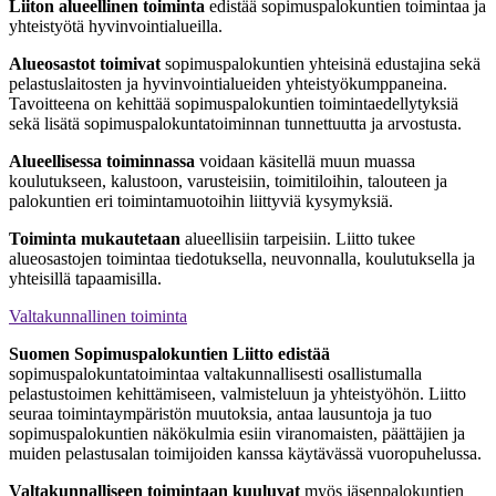
Liiton alueellinen toiminta
edistää sopimuspalokuntien toimintaa ja
yhteistyötä hyvinvointialueilla.
Alueosastot toimivat
sopimuspalokuntien yhteisinä edustajina sekä
pelastuslaitosten ja hyvinvointialueiden yhteistyökumppaneina.
Tavoitteena on kehittää sopimuspalokuntien toimintaedellytyksiä
sekä lisätä sopimuspalokuntatoiminnan tunnettuutta ja arvostusta.
Alueellisessa toiminnassa
voidaan käsitellä muun muassa
koulutukseen, kalustoon, varusteisiin, toimitiloihin, talouteen ja
palokuntien eri toimintamuotoihin liittyviä kysymyksiä.
Toiminta mukautetaan
alueellisiin tarpeisiin. Liitto tukee
alueosastojen toimintaa tiedotuksella, neuvonnalla, koulutuksella ja
yhteisillä tapaamisilla.
Valtakunnallinen toiminta
Suomen Sopimuspalokuntien Liitto edistää
sopimuspalokuntatoimintaa valtakunnallisesti osallistumalla
pelastustoimen kehittämiseen, valmisteluun ja yhteistyöhön. Liitto
seuraa toimintaympäristön muutoksia, antaa lausuntoja ja tuo
sopimuspalokuntien näkökulmia esiin viranomaisten, päättäjien ja
muiden pelastusalan toimijoiden kanssa käytävässä vuoropuhelussa.
Valtakunnalliseen toimintaan kuuluvat
myös jäsenpalokuntien