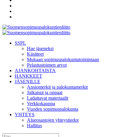
SSPL
Hae jäseneksi
Käsitteet
Mukaan sopimuspalokuntatoimintaan
Pelastustoimen arvot
AJANKOHTAISTA
HANKKEET
JÄSENILLE
Ansiomerkit ja palokuntamerkit
Julkaisut ja oppaat
Ladattavat materiaalit
Verkkokauppa
Vuoden sopimuspalokunta
YHTEYS
Alueosastojen yhteystiedot
Hallitus