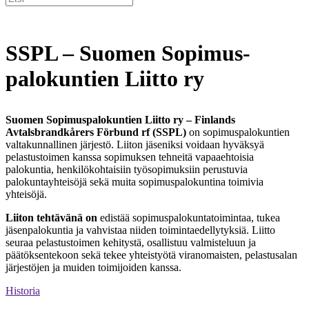
SSPL – Suomen Sopimus-
palokuntien Liitto ry
Suomen Sopimuspalokuntien Liitto ry – Finlands
Avtalsbrandkårers Förbund rf (SSPL)
on sopimuspalokuntien
valtakunnallinen järjestö. Liiton jäseniksi voidaan hyväksyä
pelastustoimen kanssa sopimuksen tehneitä vapaaehtoisia
palokuntia, henkilökohtaisiin työsopimuksiin perustuvia
palokuntayhteisöjä sekä muita sopimuspalokuntina toimivia
yhteisöjä.
Liiton tehtävänä on
edistää sopimuspalokuntatoimintaa, tukea
jäsenpalokuntia ja vahvistaa niiden toimintaedellytyksiä. Liitto
seuraa pelastustoimen kehitystä, osallistuu valmisteluun ja
päätöksentekoon sekä tekee yhteistyötä viranomaisten, pelastusalan
järjestöjen ja muiden toimijoiden kanssa.
Historia