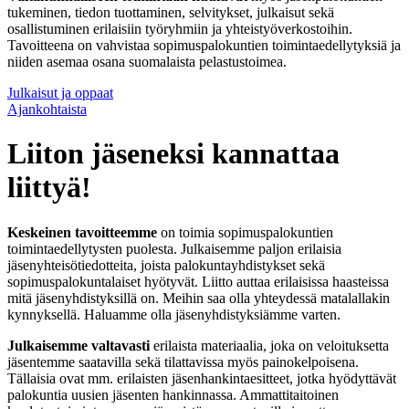
tukeminen, tiedon tuottaminen, selvitykset, julkaisut sekä
osallistuminen erilaisiin työryhmiin ja yhteistyöverkostoihin.
Tavoitteena on vahvistaa sopimuspalokuntien toimintaedellytyksiä ja
niiden asemaa osana suomalaista pelastustoimea.
Julkaisut ja oppaat
Ajankohtaista
Liiton jäseneksi kannattaa
liittyä!
Keskeinen tavoitteemme
on toimia sopimuspalokuntien
toimintaedellytysten puolesta. Julkaisemme paljon erilaisia
jäsenyhteisötiedotteita, joista palokuntayhdistykset sekä
sopimuspalokuntalaiset hyötyvät. Liitto auttaa erilaisissa haasteissa
mitä jäsenyhdistyksillä on. Meihin saa olla yhteydessä matalallakin
kynnyksellä. Haluamme olla jäsenyhdistyksiämme varten.
Julkaisemme valtavasti
erilaista materiaalia, joka on veloituksetta
jäsentemme saatavilla sekä tilattavissa myös painokelpoisena.
Tällaisia ovat mm. erilaisten jäsenhankintaesitteet, jotka hyödyttävät
palokuntia uusien jäsenten hankinnassa. Ammattitaitoinen