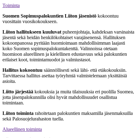
Toiminta
Suomen Sopimuspalokuntien Liiton jäsenistö
kokoontuu
vuosittain vuosikokoukseen.
Liiton hallitukseen
kuuluvat
puheenjohtaja, kahdeksan varsinaista
jäsentä sekä heidän henkilökohtaiset varajäsenensä. Hallituksen
kokoonpanossa pyritään huomioimaan mahdollisimman laajasti
koko Suomen sopimuspalokuntakenttä. Valinnoissa otetaan
huomioon alueellinen ja kielellinen edustavuus sekä palokuntien
erilaiset koot, toimintamuodot ja valmiustasot.
Hallitus kokoontuu
säännöllisesti sekä lähi- että etäkokouksiin.
Tarvittaessa hallitus asettaa työryhmiä valmistelemaan yksittäisiä
asioita.
Liitto järjestää
kokouksia ja muita tilaisuuksia eri puolilla Suomea,
jotta jäsenpalokunnilla olisi hyvät mahdollisuudet osallistua
toimintaan.
Liiton toiminta
rahoitetaan palokuntien maksamilla jäsenmaksuilla
sekä Palosuojelurahaston tuella.
Alueellinen toiminta