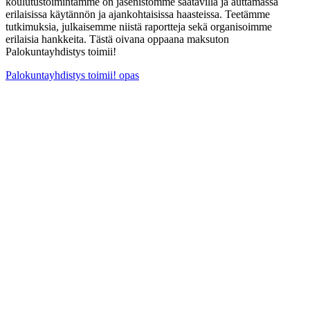
koulutustoimintamme on jäsenistömme saatavilla ja auttamassa
erilaisissa käytännön ja ajankohtaisissa haasteissa. Teetämme
tutkimuksia, julkaisemme niistä raportteja sekä organisoimme
erilaisia hankkeita. Tästä oivana oppaana maksuton
Palokuntayhdistys toimii!
Palokuntayhdistys toimii! opas
SSPL ry
Männistöntie 2 I 04500 KELLOKOSKI
toimisto@sspl.fi
Toiminnanjohtaja
Ari Maskonen
050 567 5179
Järjestöpäällikkö
Aleksi Peurala
040 080 3215
Lisäinfo
Laskutustiedot