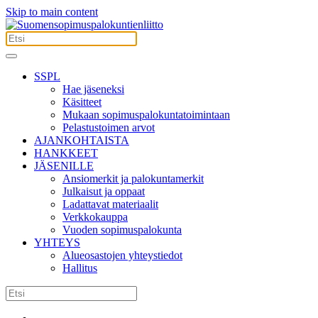
Skip to main content
SSPL
Hae jäseneksi
Käsitteet
Mukaan sopimuspalokuntatoimintaan
Pelastustoimen arvot
AJANKOHTAISTA
HANKKEET
JÄSENILLE
Ansiomerkit ja palokuntamerkit
Julkaisut ja oppaat
Ladattavat materiaalit
Verkkokauppa
Vuoden sopimuspalokunta
YHTEYS
Alueosastojen yhteystiedot
Hallitus